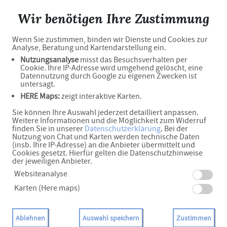
Apotheke am Rathaus
Wir benötigen Ihre Zustimmung
Wenn Sie zustimmen, binden wir Dienste und Cookies zur
Haben Sie noch Fragen?
Analyse, Beratung und Kartendarstellung ein.
Nutzungsanalyse
misst das Besuchsverhalten per
Cookie. Ihre IP-Adresse wird umgehend gelöscht, eine
Datennutzung durch Google zu eigenen Zwecken ist
Dann schreiben Sie uns einfach eine Nachricht oder
untersagt.
HERE Maps:
zeigt interaktive Karten.
rufen Sie uns direkt unter 05153 - 803585 an. Wir helfen
Sie können Ihre Auswahl jederzeit detailliert anpassen.
Ihnen gerne weiter.
Weitere Informationen und die Möglichkeit zum Widerruf
finden Sie in unserer
Datenschutzerklärung
. Bei der
Nutzung von Chat und Karten werden technische Daten
(insb. Ihre IP-Adresse) an die Anbieter übermittelt und
Cookies gesetzt. Hierfür gelten die Datenschutzhinweise
Ihre Daten
der jeweiligen Anbieter.
Vorname*
Websiteanalyse
Karten (Here maps)
Name*
Ablehnen
Auswahl speichern
Zustimmen