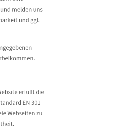
e und melden uns
barkeit und ggf.
 angegebenen
vorbeikommen.
bsite erfüllt die
Standard EN 301
reie Webseiten zu
theit.