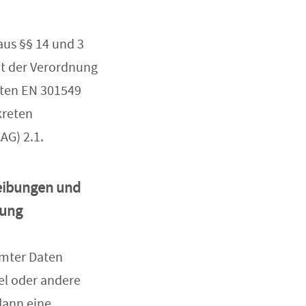
aus §§ 14 und 3
it der Verordnung
oten EN 301549
kreten
AG) 2.1.
reibungen und
tung
mmter Daten
el oder andere
dann eine