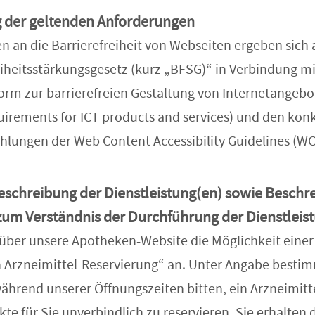
g der geltenden Anforderungen
n an die Barrierefreiheit von Webseiten ergeben sich 
reiheitsstärkungsgesetz (kurz „BFSG)“ in Verbindung m
rm zur barrierefreien Gestaltung von Internetangeb
quirements for ICT products and services) und den kon
ungen der Web Content Accessibility Guidelines (WC
eschreibung der Dienstleistung(en) sowie Besch
zum Verständnis der Durchführung der Dienstleis
 über unsere Apotheken-Website die Möglichkeit einer
 Arzneimittel-Reservierung“ an. Unter Angabe besti
ährend unserer Öffnungszeiten bitten, ein Arzneimitt
e für Sie unverbindlich zu reservieren. Sie erhalten 